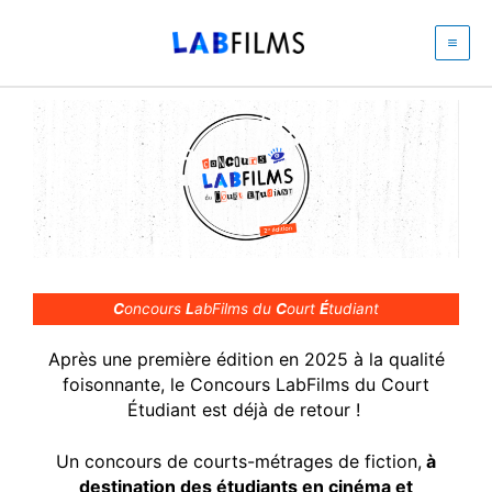
Aller
au
contenu
C
oncours
L
abFilms du
C
ourt
É
tudiant
Après une première édition en 2025 à la qualité
foisonnante, le Concours LabFilms du Court
Étudiant est déjà de retour !
Un concours de courts-métrages de fiction,
à
destination des étudiants en cinéma et