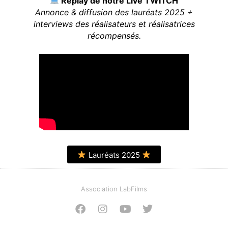
Replay de notre Live TWITCH
Annonce & diffusion des lauréats 2025 +
interviews des réalisateurs et réalisatrices
récompensés.
Lauréats 2025
Association LabFilms
F
I
Y
T
a
n
o
w