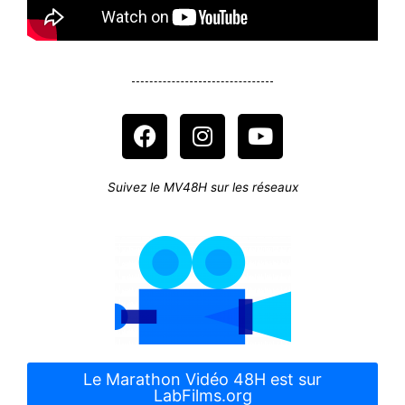
F
I
Y
a
n
o
c
s
u
e
t
t
Suivez le MV48H sur les réseaux
b
a
u
o
g
b
o
r
e
k
a
m
Le Marathon Vidéo 48H est sur
LabFilms.org