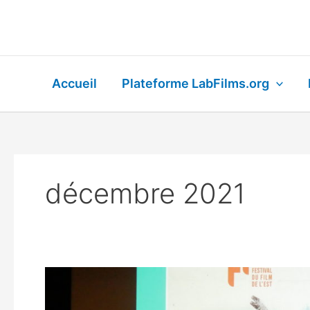
Aller
au
contenu
Accueil
Plateforme LabFilms.org
décembre 2021
Les
lauréats
de