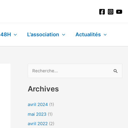
 48H
L’association
Actualités
R
e
Archives
c
h
avril 2024
(1)
e
mai 2023
(1)
r
c
avril 2022
(2)