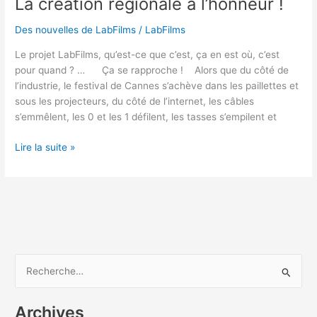
La création régionale à l’honneur !
La
création
Des nouvelles de LabFilms
/
LabFilms
régionale
à
Le projet LabFilms, qu’est-ce que c’est, ça en est où, c’est
l’honneur
pour quand ? … Ça se rapproche ! Alors que du côté de
!
l’industrie, le festival de Cannes s’achève dans les paillettes et
sous les projecteurs, du côté de l’internet, les câbles
s’emmêlent, les 0 et les 1 défilent, les tasses s’empilent et
Lire la suite »
R
e
Archives
c