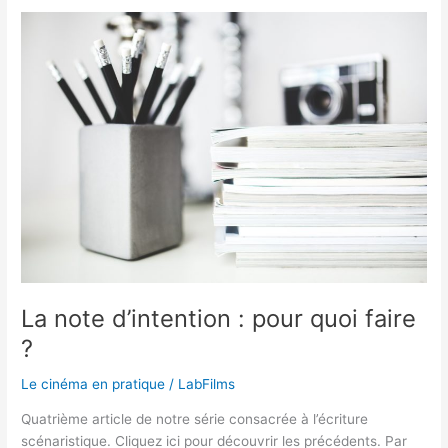
La
note
d’intention
:
pour
quoi
faire
?
La note d’intention : pour quoi faire
?
Le cinéma en pratique
/
LabFilms
Quatrième article de notre série consacrée à l’écriture
scénaristique. Cliquez ici pour découvrir les précédents. Par