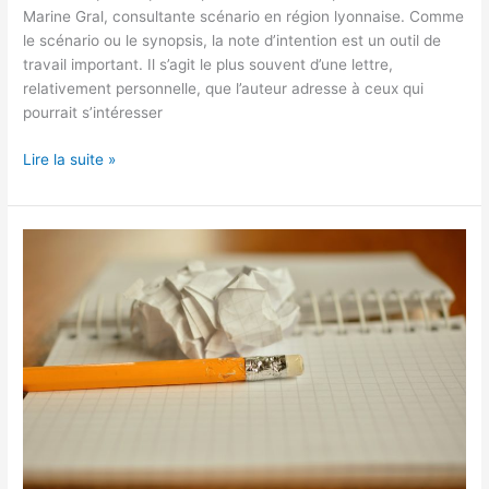
Marine Gral, consultante scénario en région lyonnaise. Comme
le scénario ou le synopsis, la note d’intention est un outil de
travail important. Il s’agit le plus souvent d’une lettre,
relativement personnelle, que l’auteur adresse à ceux qui
pourrait s’intéresser
Lire la suite »
Écrire
un
scénario
:
la
chasse
aux
incohérences
!