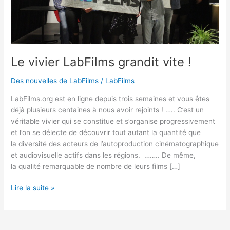
Le vivier LabFilms grandit vite !
Des nouvelles de LabFilms
/
LabFilms
LabFilms.org est en ligne depuis trois semaines et vous êtes
déjà plusieurs centaines à nous avoir rejoints ! ….. C’est un
véritable vivier qui se constitue et s’organise progressivement
et l’on se délecte de découvrir tout autant la quantité que
la diversité des acteurs de l’autoproduction cinématographique
et audiovisuelle actifs dans les régions. …….. De même,
la qualité remarquable de nombre de leurs films […]
Lire la suite »