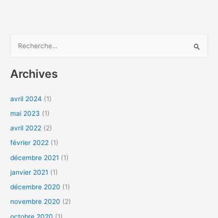
R
e
Archives
c
h
avril 2024
(1)
e
mai 2023
(1)
r
c
avril 2022
(2)
h
février 2022
(1)
e
décembre 2021
(1)
r
janvier 2021
(1)
décembre 2020
(1)
:
novembre 2020
(2)
octobre 2020
(1)