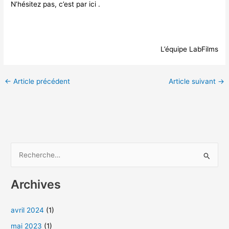
N’hésitez pas,
c’est par ici
.
L’équipe LabFilms
←
Article précédent
Article suivant
→
R
e
Archives
c
h
avril 2024
(1)
e
mai 2023
(1)
r