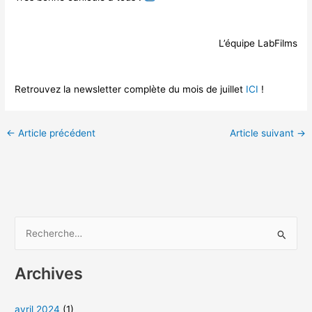
L’équipe LabFilms
Retrouvez la newsletter complète du mois de juillet
ICI
!
←
Article précédent
Article suivant
→
R
e
Archives
c
h
avril 2024
(1)
e