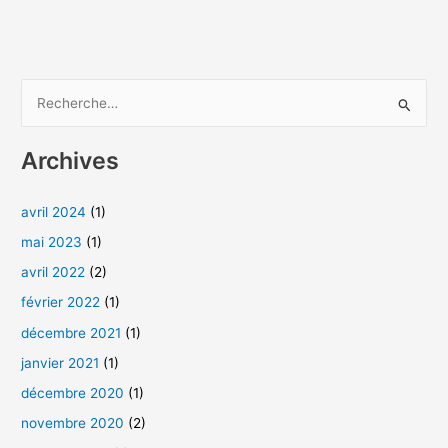
R
e
Archives
c
h
avril 2024
(1)
e
mai 2023
(1)
r
c
avril 2022
(2)
h
février 2022
(1)
e
décembre 2021
(1)
r
janvier 2021
(1)
décembre 2020
(1)
:
novembre 2020
(2)