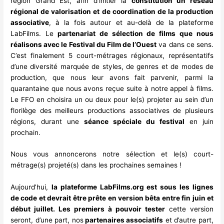
région Grand Est, afin d’initier la
constitution un réseau
régional de valorisation et de coordination de la production
associative
, à la fois autour et au-delà de la plateforme
LabFilms.
Le
partenariat de sélection de films que nous
réalisons avec le Festival du Film de l’Ouest
va dans ce sens.
C’est finalement 5 court-métrages régionaux, représentatifs
d’une diversité marquée de styles, de genres et de modes de
production, que nous leur avons fait parvenir, parmi la
quarantaine que nous avons reçue suite à notre appel à films.
Le FFO en choisira un ou deux pour le(s) projeter au sein d’un
florilège des meilleurs productions associatives de plusieurs
régions, durant une
séance spéciale du festival
en juin
prochain.
Nous vous annoncerons notre sélection et le(s) court-
métrage(s) projeté(s) dans les prochaines semaines !
Aujourd’hui,
la plateforme LabFilms.org est sous les lignes
de code et devrait être prête en version bêta entre fin juin et
début juillet.
Les premiers à pouvoir tester
cette version
seront, d’une part, nos
partenaires associatifs
et d’autre part,